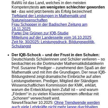
BaWü ist das Land, welches in den meisten
Kompetenztests
am wenigsten schlechter geworden
ist
- das wird jetzt bereits als Erfolg bezeichnet!
Tiefstand der Leistungen in Mathematik und
Naturwissenschaften
Frau Schopper in der Badischen Zeitung am
16.11.2025
Partei Die Grünen zur IQB-Studie
Mitteilung auf der Landesseite vom 16.10.2025
Zeit Nr. 30/2025: Leistungsdruck, Bildungspolitik,
Schulangst
Der IQB-Schock – und der Frust in den Schulen:
Deutschlands Schülerinnen und Schüler verlieren – so
beobachtet es die Dortmunder Mathematikdidaktikerin
Prof. Susanne Prediger – zunehmend den Spaß an der
Mathematik und mit ihm die Grundlagen. Der neue IQB-
Bildungstrend zeigt dramatische Einbrüche auf allen
Leistungsebenen. Prediger, Mitglied der Ständigen
Wissenschaftlichen Kommission der KMK, erklärt,
warum die Entwicklung kein Zufall ist – und warum
„Fördern“ in zu vielen Klassenzimmern offenbar mit
„Schonen“ verwechselt wird.
News4Teacher 10.2025:
Ohne Trendwende werden
auch viele Lehrkräfte nicht mehr lange durchhalten