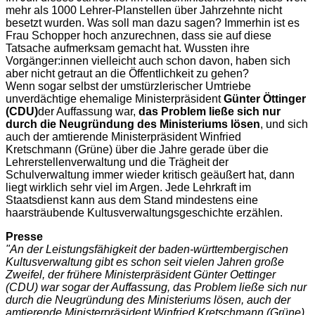
mehr als 1000 Lehrer-Planstellen über Jahrzehnte nicht
besetzt wurden. Was soll man dazu sagen? Immerhin ist es
Frau Schopper hoch anzurechnen, dass sie auf diese
Tatsache aufmerksam gemacht hat. Wussten ihre
Vorgänger:innen vielleicht auch schon davon, haben sich
aber nicht getraut an die Öffentlichkeit zu gehen?
Wenn sogar selbst der umstürzlerischer Umtriebe
unverdächtige ehemalige Ministerpräsident
Günter Öttinger
(CDU)
der Auffassung war,
das Problem ließe sich nur
durch die Neugründung des Ministeriums lösen
, und sich
auch der amtierende Ministerpräsident Winfried
Kretschmann (Grüne) über die Jahre gerade über die
Lehrerstellenverwaltung und die Trägheit der
Schulverwaltung immer wieder kritisch geäußert hat, dann
liegt wirklich sehr viel im Argen. Jede Lehrkraft im
Staatsdienst kann aus dem Stand mindestens eine
haarsträubende Kultusverwaltungsgeschichte erzählen.
Presse
"An der Leistungsfähigkeit der baden-württembergischen
Kultusverwaltung gibt es schon seit vielen Jahren große
Zweifel, der frühere Ministerpräsident Günter Oettinger
(CDU) war sogar der Auffassung, das Problem ließe sich nur
durch die Neugründung des Ministeriums lösen, auch der
amtierende Ministerpräsident Winfried Kretschmann (Grüne)